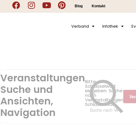
Blog
Kontakt
Verband
Infothek
Ev
Veranstaltungen
Bitte
Suche und
Schlüsselwort
eingeben. Suche
nach
Ve
Ansichten,
Veranstaltungen
Schlüsselwort.
Navigation