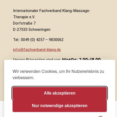
Internationaler Fachverband Klang-Massage-
Therapie e.V.
Dorfstraße 7
D-27333 Schweringen
Tel.: 0049 (0) 4257 – 9830062
info@fachverband-klang.de
Mo+Do: 7.00-18.00
Unsere Bürozeiten sind von:
Uhr
Wir verwenden Cookies, um Ihr Nutzererlebnis zu
Di+Mi: 7.00-14.00 Uhr
verbessern.
Freitags 7.00-12.00 Uhr
Alle akzeptieren
Vertrag widerrufen
Nur notwendige akzeptieren